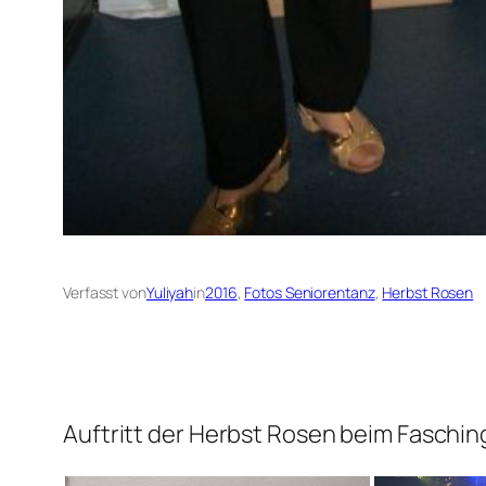
Verfasst von
Yuliyah
in
2016
, 
Fotos Seniorentanz
, 
Herbst Rosen
Auftritt der Herbst Rosen beim Faschin