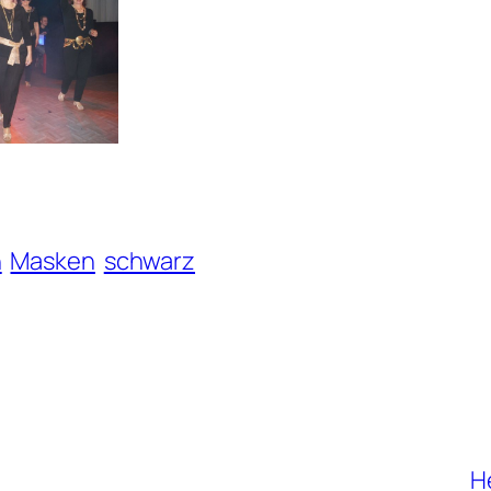
n
Masken
schwarz
H