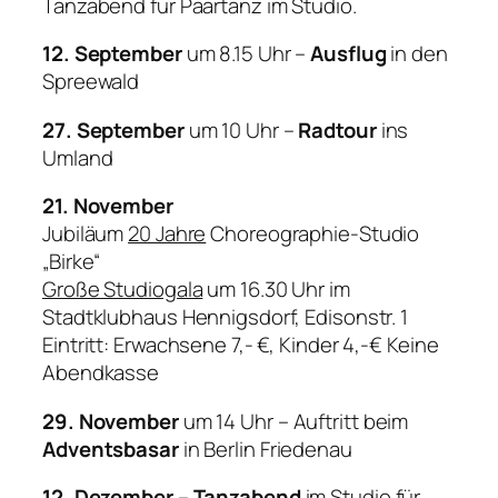
Tanzabend für Paartanz im Studio.
12. September
um 8.15 Uhr –
Ausflug
in den
Spreewald
27. September
um 10 Uhr –
Radtour
ins
Umland
21. November
Jubiläum
20 Jahre
Choreographie-Studio
„Birke“
Große Studiogala
um 16.30 Uhr im
Stadtklubhaus Hennigsdorf, Edisonstr. 1
Eintritt: Erwachsene 7,- €, Kinder 4,-€ Keine
Abendkasse
29. November
um 14 Uhr – Auftritt beim
Adventsbasar
in Berlin Friedenau
12. Dezember
–
Tanzabend
im Studio für