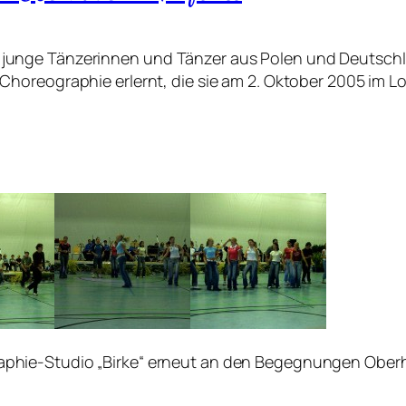
junge Tänzerinnen und Tänzer aus Polen und Deutsch
Choreographie erlernt, die sie am 2. Oktober 2005 im 
phie-Studio „Birke“ erneut an den Begegnungen Oberha