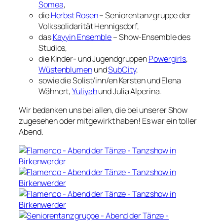
Somea
,
die
Herbst Rosen
– Seniorentanzgruppe der
Volkssolidarität Hennigsdorf,
das
Kayyin Ensemble
– Show-Ensemble des
Studios,
die Kinder- und Jugendgruppen
Powergirls
,
Wüstenblumen
und
SubCity
,
sowie die Solist/inn/en Kersten und Elena
Wähnert,
Yuliyah
und Julia Alperina.
Wir bedanken uns bei allen, die bei unserer Show
zugesehen oder mitgewirkt haben! Es war ein toller
Abend.