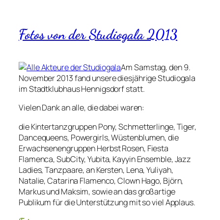
Fotos von der Studiogala 2013
Am Samstag, den 9.
November 2013 fand unsere diesjährige Studiogala
im Stadtklubhaus Hennigsdorf statt.
Vielen Dank an alle, die dabei waren:
die Kintertanzgruppen Pony, Schmetterlinge, Tiger,
Dancequeens, Powergirls, Wüstenblumen, die
Erwachsenengruppen Herbst Rosen, Fiesta
Flamenca, SubCity, Yubita, Kayyin Ensemble, Jazz
Ladies, Tanzpaare, an Kersten, Lena, Yuliyah,
Natalie, Catarina Flamenco, Clown Hago, Björn,
Markus und Maksim, sowie an das großartige
Publikum für die Unterstützung mit so viel Applaus.