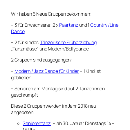
Wir haben 5 Neue Gruppen bekommen:
– 3 für Erwachsene: 2 x
Paartanz
und 1
Country /Line
Dance
– 2 für Kinder:
Tänzerische Früherziehung
„Tanzmäuse“ und Modern/Bellydance
2 Gruppen sind ausgegangen:
–
Modern / Jazz Dance für Kinder
– 1 Kind ist
geblieben
– Senioren am Montag sind auf 2 Tänzerinnen
geschrumpft
Diese 2 Gruppen werden im Jahr 2018 neu
angeboten
Seniorentanz
– ab 30. Januar Dienstags 14 –
15 Uhr