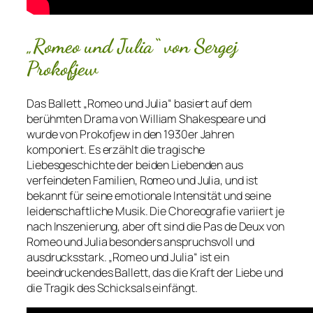
„Romeo und Julia“ von Sergej
Prokofjew
Das Ballett „Romeo und Julia“ basiert auf dem
berühmten Drama von William Shakespeare und
wurde von Prokofjew in den 1930er Jahren
komponiert. Es erzählt die tragische
Liebesgeschichte der beiden Liebenden aus
verfeindeten Familien, Romeo und Julia, und ist
bekannt für seine emotionale Intensität und seine
leidenschaftliche Musik. Die Choreografie variiert je
nach Inszenierung, aber oft sind die Pas de Deux von
Romeo und Julia besonders anspruchsvoll und
ausdrucksstark. „Romeo und Julia“ ist ein
beeindruckendes Ballett, das die Kraft der Liebe und
die Tragik des Schicksals einfängt.