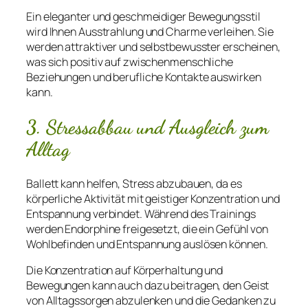
Ein eleganter und geschmeidiger Bewegungsstil
wird Ihnen Ausstrahlung und Charme verleihen. Sie
werden attraktiver und selbstbewusster erscheinen,
was sich positiv auf zwischenmenschliche
Beziehungen und berufliche Kontakte auswirken
kann.
3. Stressabbau und Ausgleich zum
Alltag
Ballett kann helfen, Stress abzubauen, da es
körperliche Aktivität mit geistiger Konzentration und
Entspannung verbindet. Während des Trainings
werden Endorphine freigesetzt, die ein Gefühl von
Wohlbefinden und Entspannung auslösen können.
Die Konzentration auf Körperhaltung und
Bewegungen kann auch dazu beitragen, den Geist
von Alltagssorgen abzulenken und die Gedanken zu