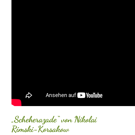
„Scheherazade“ von Nikolai
Rimski-Korsakow