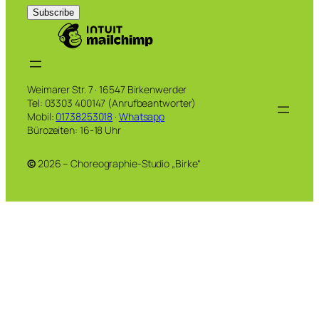
Weimarer Str. 7 · 16547 Birkenwerder
Tel: 03303 400147 (Anrufbeantworter)
Mobil:
01738253018
·
Whatsapp
Bürozeiten: 16-18 Uhr
©
2026 – Choreographie-Studio „Birke“