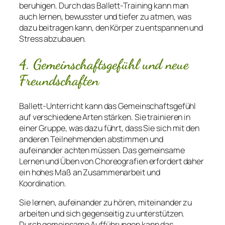
beruhigen. Durch das Ballett-Training kann man
auch lernen, bewusster und tiefer zu atmen, was
dazu beitragen kann, den Körper zu entspannen und
Stress abzubauen.
4. Gemeinschaftsgefühl und neue
Freundschaften
Ballett-Unterricht kann das Gemeinschaftsgefühl
auf verschiedene Arten stärken. Sie trainieren in
einer Gruppe, was dazu führt, dass Sie sich mit den
anderen Teilnehmenden abstimmen und
aufeinander achten müssen. Das gemeinsame
Lernen und Üben von Choreografien erfordert daher
ein hohes Maß an Zusammenarbeit und
Koordination.
Sie lernen, aufeinander zu hören, miteinander zu
arbeiten und sich gegenseitig zu unterstützen.
Durch gemeinsame Aufführungen kann das