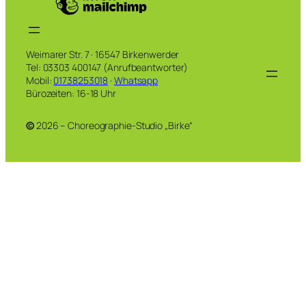
Weimarer Str. 7 · 16547 Birkenwerder
Tel: 03303 400147 (Anrufbeantworter)
Mobil:
01738253018
·
Whatsapp
Bürozeiten: 16-18 Uhr
©
2026 – Choreographie-Studio „Birke“