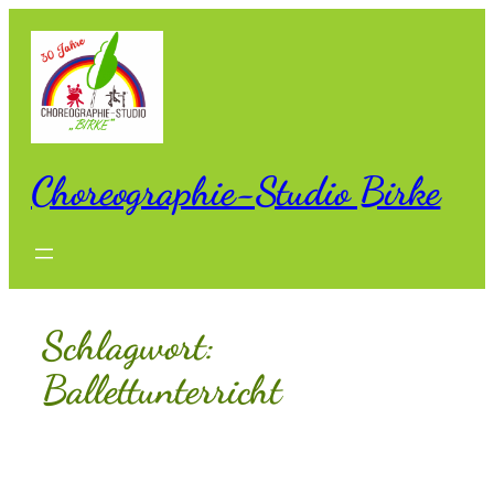
Zum
Inhalt
springen
Choreographie-Studio Birke
Schlagwort:
Ballettunterricht