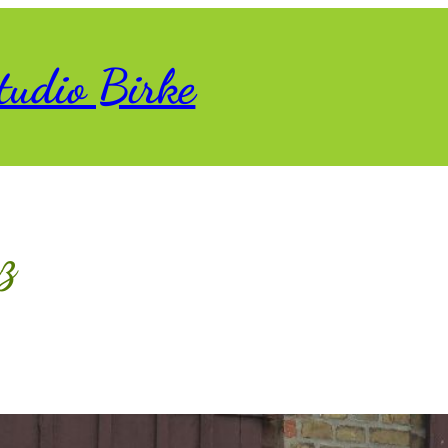
tudio Birke
z