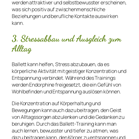
werden attraktiver und selbstbewusster erscheinen,
was sich positiv auf zwischenmenschliche
Beziehungen und berufliche Kontakte auswirken
kann.
3. Stressabbau und Ausgleich zum
Alltag
Ballett kann helfen, Stress abzubauen, da es
körperliche Aktivität mit geistiger Konzentration und
Entspannung verbindet. Während des Trainings
werden Endorphine freigesetzt, die ein Gefühl von
Wohlbefinden und Entspannung auslösen können.
Die Konzentration auf Körperhaltung und
Bewegungen kann auch dazu beitragen, den Geist
von Alltagssorgen abzulenken und die Gedanken zu
beruhigen. Durch das Ballett-Training kann man
auch lernen, bewusster und tiefer zu atmen, was
dazu beitragen kann, den Körper zu entspannen und