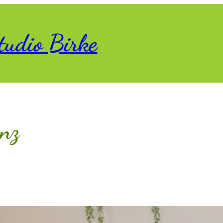
tudio Birke
nz