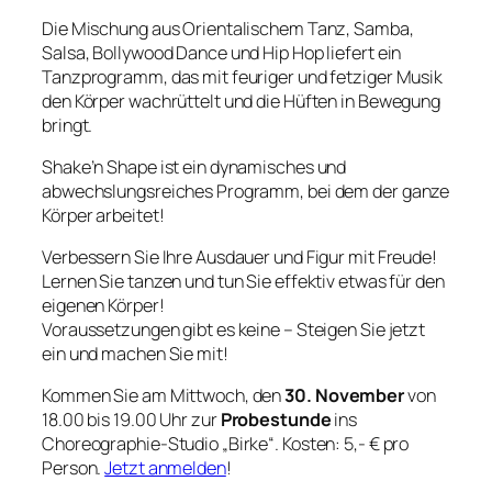
Die Mischung aus Orientalischem Tanz, Samba,
Salsa, Bollywood Dance und Hip Hop liefert ein
Tanzprogramm, das mit feuriger und fetziger Musik
den Körper wachrüttelt und die Hüften in Bewegung
bringt.
Shake’n Shape ist ein dynamisches und
abwechslungsreiches Programm, bei dem der ganze
Körper arbeitet!
Verbessern Sie Ihre Ausdauer und Figur mit Freude!
Lernen Sie tanzen und tun Sie effektiv etwas für den
eigenen Körper!
Voraussetzungen gibt es keine – Steigen Sie jetzt
ein und machen Sie mit!
Kommen Sie am Mittwoch, den
30. November
von
18.00 bis 19.00 Uhr zur
Probestunde
ins
Choreographie-Studio „Birke“. Kosten: 5,- € pro
Person.
Jetzt anmelden
!