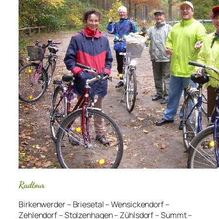
Radtour
Birkenwerder – Briesetal – Wensickendorf –
Zehlendorf – Stolzenhagen – Zühlsdorf – Summt –