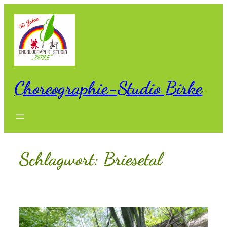
Zum
Inhalt
springen
Choreographie-Studio Birke
Schlagwort:
Briesetal