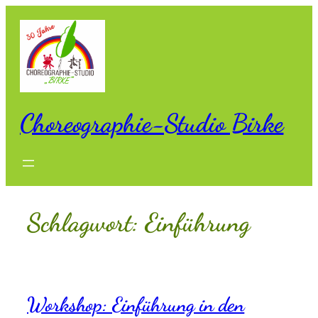
Zum
Inhalt
springen
Choreographie-Studio Birke
Schlagwort:
Einführung
Workshop: Einführung in den