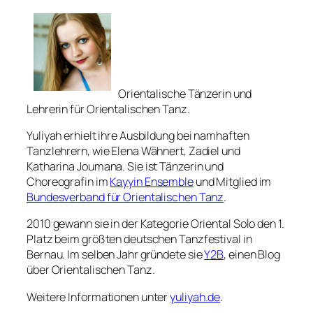
Orientalische Tänzerin und
Lehrerin für Orientalischen Tanz.
Yuliyah erhielt ihre Ausbildung bei namhaften
Tanzlehrern, wie Elena Wähnert, Zadiel und
Katharina Joumana. Sie ist Tänzerin und
Choreografin im
Kayyin Ensemble
und Mitglied im
Bundesverband für Orientalischen Tanz
.
2010 gewann sie in der Kategorie Oriental Solo den 1.
Platz beim größten deutschen Tanzfestival in
Bernau. Im selben Jahr gründete sie
Y2B
, einen Blog
über Orientalischen Tanz.
Weitere Informationen unter
yuliyah.de
.