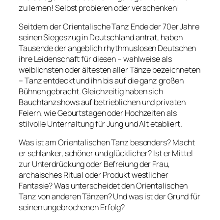
zu lernen! Selbst probieren oder verschenken!
Seitdem der Orientalische Tanz Ende der 70er Jahre
seinen Siegeszug in Deutschland antrat, haben
Tausende der angeblich rhythmuslosen Deutschen
ihre Leidenschaft für diesen – wahlweise als
weiblichsten oder ältesten aller Tänze bezeichneten
– Tanz entdeckt und ihn bis auf die ganz großen
Bühnen gebracht. Gleichzeitig haben sich
Bauchtanzshows auf betrieblichen und privaten
Feiern, wie Geburtstagen oder Hochzeiten als
stilvolle Unterhaltung für Jung und Alt etabliert.
Was ist am Orientalischen Tanz besonders? Macht
er schlanker, schöner und glücklicher? Ist er Mittel
zur Unterdrückung oder Befreiung der Frau,
archaisches Ritual oder Produkt westlicher
Fantasie? Was unterscheidet den Orientalischen
Tanz von anderen Tänzen? Und was ist der Grund für
seinen ungebrochenen Erfolg?