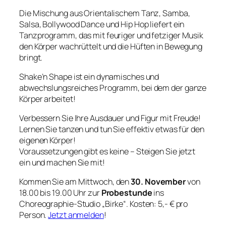
Die Mischung aus Orientalischem Tanz, Samba,
Salsa, Bollywood Dance und Hip Hop liefert ein
Tanzprogramm, das mit feuriger und fetziger Musik
den Körper wachrüttelt und die Hüften in Bewegung
bringt.
Shake’n Shape ist ein dynamisches und
abwechslungsreiches Programm, bei dem der ganze
Körper arbeitet!
Verbessern Sie Ihre Ausdauer und Figur mit Freude!
Lernen Sie tanzen und tun Sie effektiv etwas für den
eigenen Körper!
Voraussetzungen gibt es keine – Steigen Sie jetzt
ein und machen Sie mit!
Kommen Sie am Mittwoch, den
30. November
von
18.00 bis 19.00 Uhr zur
Probestunde
ins
Choreographie-Studio „Birke“. Kosten: 5,- € pro
Person.
Jetzt anmelden
!