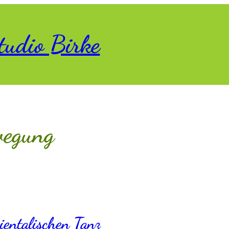
tudio Birke
egung
entalischen Tanz