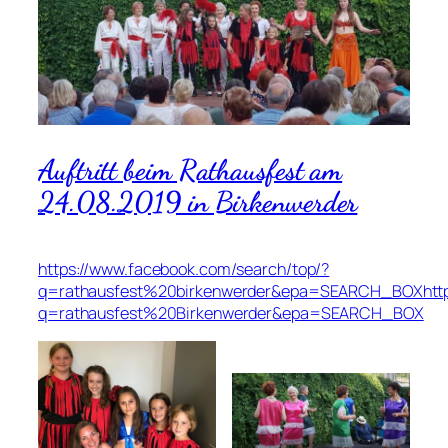
Auftritt beim Rathausfest am
24.08.2019 in Birkenwerder
https://www.facebook.com/search/top/?
q=rathausfest%20birkenwerder&epa=SEARCH_BOXhttps
q=rathausfest%20Birkenwerder&epa=SEARCH_BOX