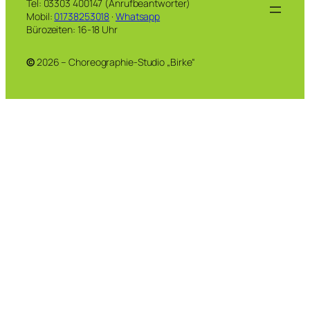
Tel: 03303 400147 (Anrufbeantworter)
Mobil:
01738253018
·
Whatsapp
Bürozeiten: 16-18 Uhr
©
2026 – Choreographie-Studio „Birke“