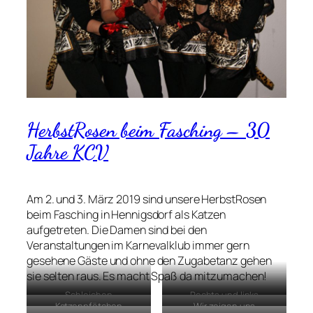
HerbstRosen beim Fasching – 30
Jahre KCV
Am 2. und 3. März 2019 sind unsere HerbstRosen
beim Fasching in Hennigsdorf als Katzen
aufgetreten. Die Damen sind bei den
Veranstaltungen im Karnevalklub immer gern
gesehene Gäste und ohne den Zugabetanz gehen
sie selten raus. Es macht Spaß da mitzumachen!
Schleichen
Rechts und links
Katzenpfötchen
Wir zeigen uns