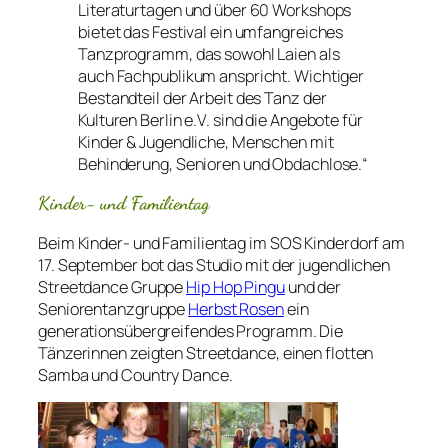
Literaturtagen und über 60 Workshops
bietet das Festival ein umfangreiches
Tanzprogramm, das sowohl Laien als
auch Fachpublikum anspricht. Wichtiger
Bestandteil der Arbeit des Tanz der
Kulturen Berlin e.V. sind die Angebote für
Kinder & Jugendliche, Menschen mit
Behinderung, Senioren und Obdachlose.“
Kinder- und Familientag
Beim Kinder- und Familientag im SOS Kinderdorf am
17. September bot das Studio mit der jugendlichen
Streetdance Gruppe
Hip Hop Pingu
und der
Seniorentanzgruppe
Herbst Rosen
ein
generationsübergreifendes Programm. Die
Tänzerinnen zeigten Streetdance, einen flotten
Samba und Country Dance.