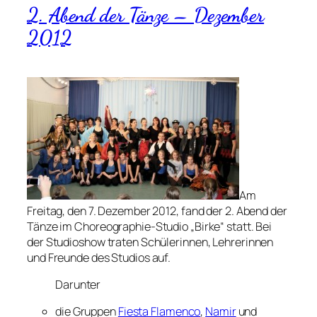
2. Abend der Tänze – Dezember
2012
Am
Freitag, den 7. Dezember 2012, fand der 2. Abend der
Tänze im Choreographie-Studio „Birke“ statt. Bei
der Studioshow traten Schülerinnen, Lehrerinnen
und Freunde des Studios auf.
Darunter
die Gruppen
Fiesta Flamenco
,
Namir
und