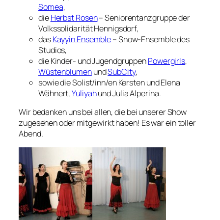
Somea
,
die
Herbst Rosen
– Seniorentanzgruppe der
Volkssolidarität Hennigsdorf,
das
Kayyin Ensemble
– Show-Ensemble des
Studios,
die Kinder- und Jugendgruppen
Powergirls
,
Wüstenblumen
und
SubCity
,
sowie die Solist/inn/en Kersten und Elena
Wähnert,
Yuliyah
und Julia Alperina.
Wir bedanken uns bei allen, die bei unserer Show
zugesehen oder mitgewirkt haben! Es war ein toller
Abend.