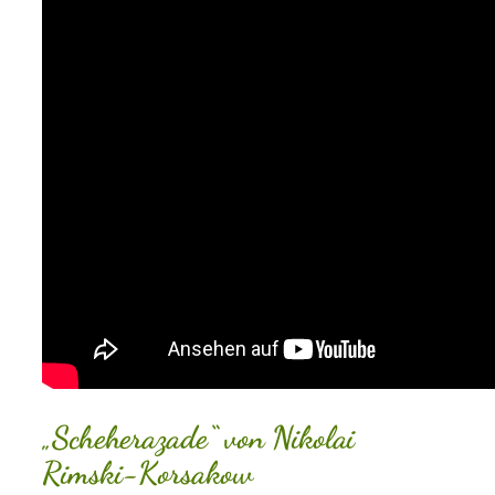
„Scheherazade“ von Nikolai
Rimski-Korsakow