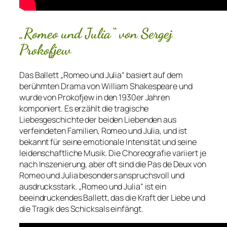
„Romeo und Julia“ von Sergej
Prokofjew
Das Ballett „Romeo und Julia“ basiert auf dem
berühmten Drama von William Shakespeare und
wurde von Prokofjew in den 1930er Jahren
komponiert. Es erzählt die tragische
Liebesgeschichte der beiden Liebenden aus
verfeindeten Familien, Romeo und Julia, und ist
bekannt für seine emotionale Intensität und seine
leidenschaftliche Musik. Die Choreografie variiert je
nach Inszenierung, aber oft sind die Pas de Deux von
Romeo und Julia besonders anspruchsvoll und
ausdrucksstark. „Romeo und Julia“ ist ein
beeindruckendes Ballett, das die Kraft der Liebe und
die Tragik des Schicksals einfängt.