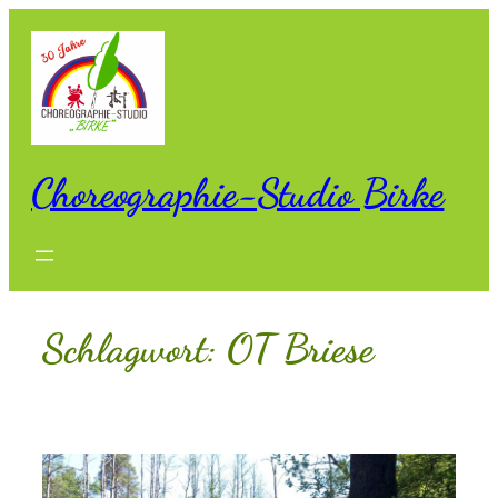
Zum
Inhalt
springen
Choreographie-Studio Birke
Schlagwort:
OT Briese