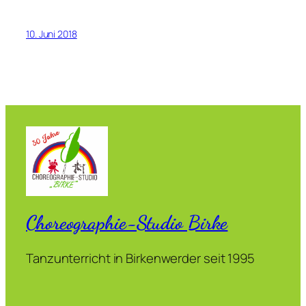
10. Juni 2018
Choreographie-Studio Birke
Tanzunterricht in Birkenwerder seit 1995