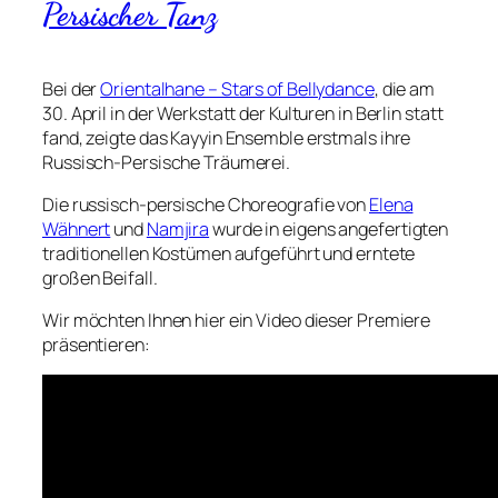
Persischer Tanz
Bei der
Orientalhane – Stars of Bellydance
, die am
30. April in der Werkstatt der Kulturen in Berlin statt
fand, zeigte das Kayyin Ensemble erstmals ihre
Russisch-Persische Träumerei.
Die russisch-persische Choreografie von
Elena
Wähnert
und
Namjira
wurde in eigens angefertigten
traditionellen Kostümen aufgeführt und erntete
großen Beifall.
Wir möchten Ihnen hier ein Video dieser Premiere
präsentieren: