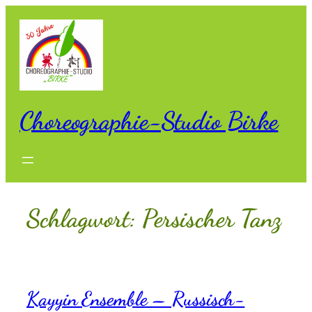
Zum
Inhalt
springen
Choreographie-Studio Birke
Schlagwort:
Persischer Tanz
Kayyin Ensemble – Russisch-