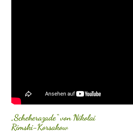
„Scheherazade“ von Nikolai
Rimski-Korsakow