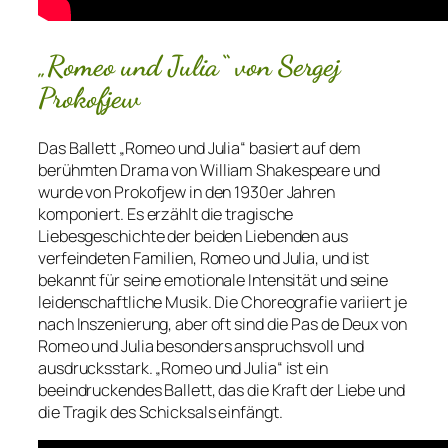
„Romeo und Julia“ von Sergej
Prokofjew
Das Ballett „Romeo und Julia“ basiert auf dem
berühmten Drama von William Shakespeare und
wurde von Prokofjew in den 1930er Jahren
komponiert. Es erzählt die tragische
Liebesgeschichte der beiden Liebenden aus
verfeindeten Familien, Romeo und Julia, und ist
bekannt für seine emotionale Intensität und seine
leidenschaftliche Musik. Die Choreografie variiert je
nach Inszenierung, aber oft sind die Pas de Deux von
Romeo und Julia besonders anspruchsvoll und
ausdrucksstark. „Romeo und Julia“ ist ein
beeindruckendes Ballett, das die Kraft der Liebe und
die Tragik des Schicksals einfängt.