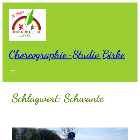
Zum
Inhalt
springen
Choreographie-Studio Birke
Schlagwort:
Schwante