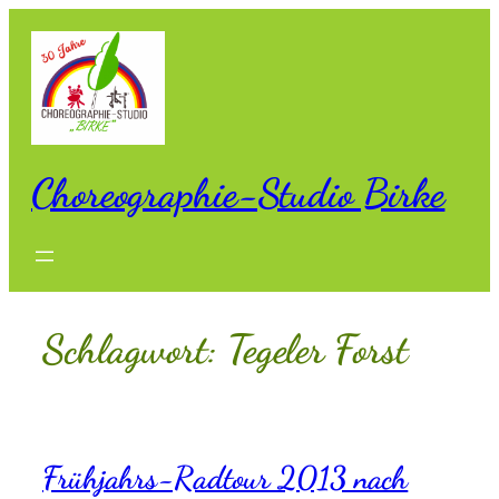
Zum
Inhalt
springen
Choreographie-Studio Birke
Schlagwort:
Tegeler Forst
Frühjahrs-Radtour 2013 nach