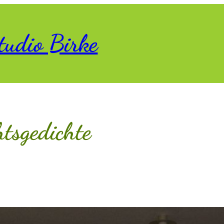
tudio Birke
tsgedichte