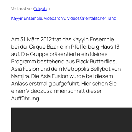
Verfasst von
Yuliyah
in
Kayyin Ensemble
, 
Videoarchiv
, 
Videos Orientalischer Tanz
Am 31. März 2012 trat das Kayyin Ensemble
bei der Cirque Bizarre im Pfefferberg Haus 13
auf. Die Gruppe präsentierte ein kleines
Programm bestehend aus
Black Butterflies
,
Asia Fusion
und dem
Metropolis Bellybot
von
Namjira. Die
Asia Fusion
wurde bei diesem
Anlass erstmalig aufgeführt. Hier sehen Sie
einen Videozusammenschnitt dieser
Aufführung.