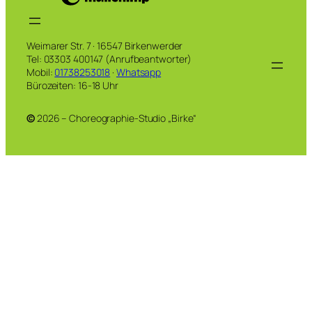
Weimarer Str. 7 · 16547 Birkenwerder
Tel: 03303 400147 (Anrufbeantworter)
Mobil:
01738253018
·
Whatsapp
Bürozeiten: 16-18 Uhr
©
2026 – Choreographie-Studio „Birke“