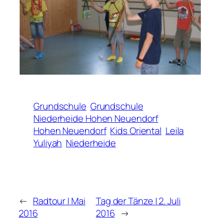
Grundschule
Grundschule
Niederheide Hohen Neuendorf
Hohen Neuendorf
Kids Oriental
Leila
Yuliyah
Niederheide
←
Radtour | Mai
Tag der Tänze | 2. Juli
2016
2016
→