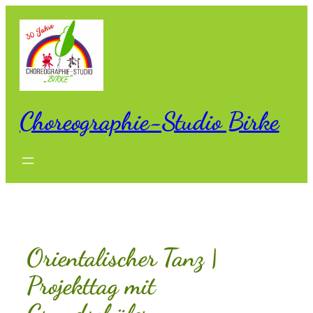
Zum
Inhalt
springen
Choreographie-Studio Birke
Orientalischer Tanz |
Projekttag mit