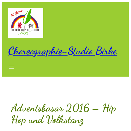
Zum
Inhalt
springen
Choreographie-Studio Birke
Adventsbasar 2016 – Hip
Hop und Volkstanz