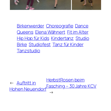
Birkenwerder
Choreografie
Dance
Queens
Elena Wähnert
Fit im Alter
Hip Hop für Kids
Kindertanz
Studio
Birke
Studiofest
Tanz für Kinder
Tanzstudio
HerbstRosen beim
←
Auftritt in
Fasching – 30 Jahre KCV
Hohen Neuendorf
→