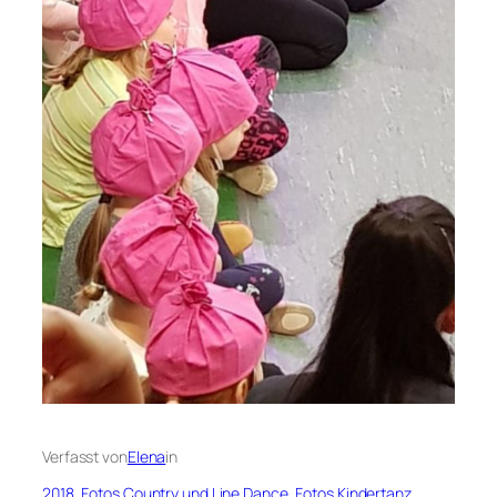
Verfasst von
Elena
in
2018
, 
Fotos Country und Line Dance
, 
Fotos Kindertanz
, 