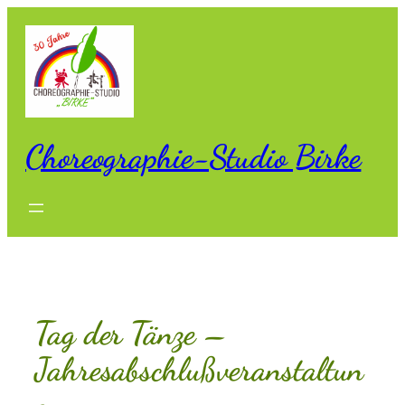
Zum
Inhalt
springen
Choreographie-Studio Birke
Tag der Tänze –
Jahresabschlußveranstaltun