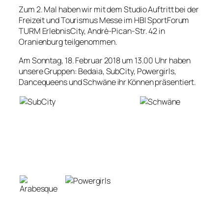
Zum 2. Mal haben wir mit dem Studio Auftritt bei der
Freizeit und Tourismus Messe im HBI SportForum
TURM ErlebnisCity, Andrè-Pican-Str. 42 in
Oranienburg teilgenommen.
Am Sonntag, 18. Februar 2018 um 13.00 Uhr haben
unsere Gruppen: Bedaia, SubCity, Powergirls,
Dancequeens und Schwäne ihr Können präsentiert.