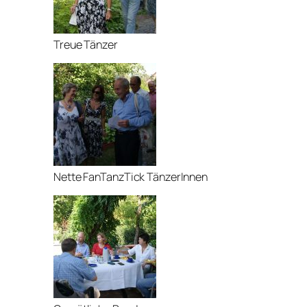
Treue Tänzer
Nette FanTanzTick TänzerInnen