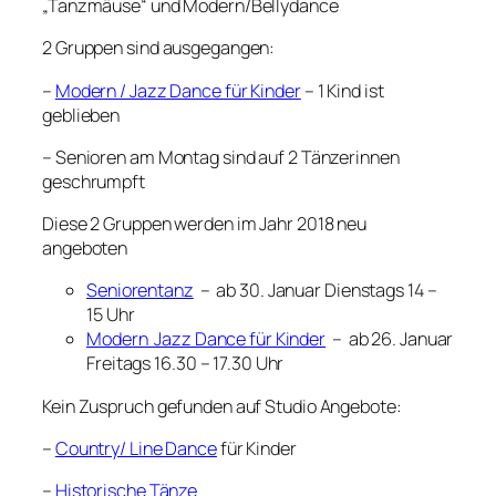
„Tanzmäuse“ und Modern/Bellydance
2 Gruppen sind ausgegangen:
–
Modern / Jazz Dance für Kinder
– 1 Kind ist
geblieben
– Senioren am Montag sind auf 2 Tänzerinnen
geschrumpft
Diese 2 Gruppen werden im Jahr 2018 neu
angeboten
Seniorentanz
– ab 30. Januar Dienstags 14 –
15 Uhr
Modern Jazz Dance für Kinder
– ab 26. Januar
Freitags 16.30 – 17.30 Uhr
Kein Zuspruch gefunden auf Studio Angebote:
–
Country/ Line Dance
für Kinder
–
Historische Tänze