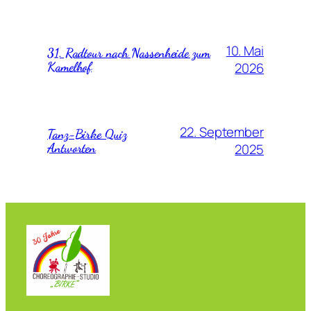
10. Mai
31. Radtour nach Nassenheide zum
Kamelhof
2026
22. September
Tanz-Birke Quiz
Antworten
2025