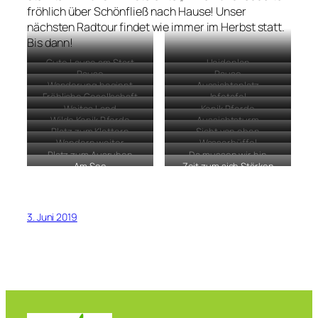
fröhlich über Schönfließ nach Hause! Unser
nächsten Radtour findet wie immer im Herbst statt.
Bis dann!
Gute Laune am Start
Heideplan
Pause
Pause
Wanderung beginnt
Aussichtsplatz
Fröhliche Gesellschaft
Infotafel
Weites Land
Konik Pferde
Wilde Konik Pferde
Aussichtsturm
Platz zum Klettern
Sicht von oben
Wandern weiter
Wasserbüffel
Platz zum Ausruhen
Da mussen wir hin
Am See
Zeit zum sich Stärken
3. Juni 2019