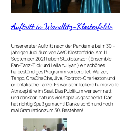
Auftritt in Wandlitz-Klosterfelde
Unser erster Auftritt nach der Pandemie beim 30 –
jährigen Jubiläum von AWO Klosterfelde. Am 11.
September 2021 haben Studiotänzer ( Ensemble
Fan-Tanz-Tick und Leila Yuliyah ) ein schönes
halbestündiges Programm vorbereitet: Walzer,
Tango, ChaChaCha, Jive, Foxtrott-Charleston und
orientalische Tänze. Es war sehr lockere humorvolle
Atmosphäre im Saal. Das Publikum war sehr nett
und dankbar, hat uns viel Applaus geschenkt. Das
hat richtig Spaß gemacht! Danke schön und noch
mal Gratulation zum 30. Bestehen!