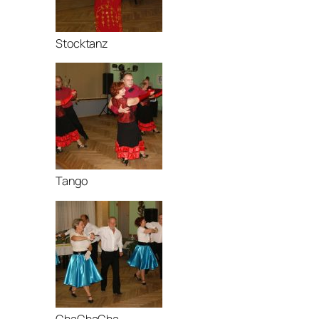
Stocktanz
Tango
ChaChaCha