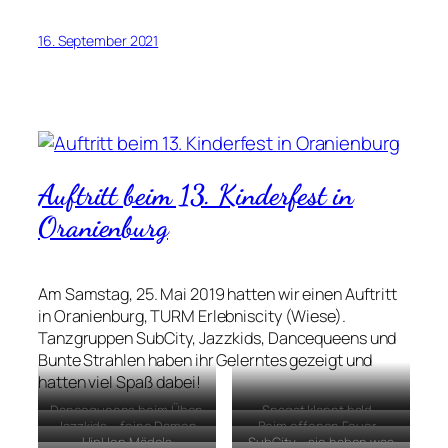
16. September 2021
Auftritt beim 13. Kinderfest in
Oranienburg
Am Samstag, 25. Mai 2019 hatten wir einen Auftritt
in Oranienburg, TURM Erlebniscity (Wiese).
Tanzgruppen SubCity, Jazzkids, Dancequeens und
Bunte Strahlen haben ihr Gelerntes gezeigt und
hatten viel Spaß dabei!
Dancequeens beim Üben
Spagat klappt bald…
Jazzkids – feine Damen
Beim offenen Feuer…
HipHop Mädels
SubCity – sie haben was