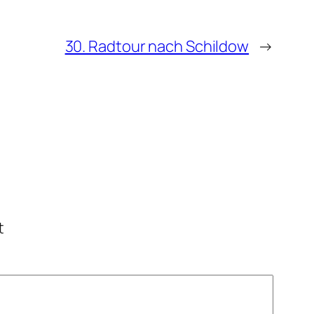
30. Radtour nach Schildow
→
t