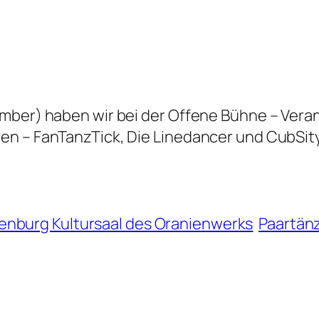
mber) haben wir bei der Offene Bühne – Veran
en – FanTanzTick, Die Linedancer und CubSity
enburg Kultursaal des Oranienwerks
Paartän