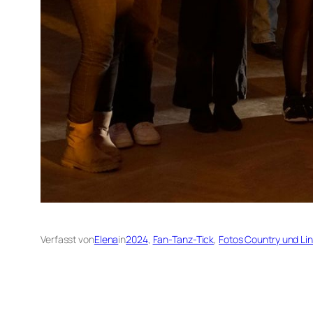
Verfasst von
Elena
in
2024
, 
Fan-Tanz-Tick
, 
Fotos Country und Li