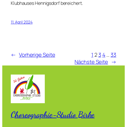
Klubhauses Hennigsdorf bereichert.
11. April 2024
←
Vorherige Seite
1
2
3
4
…
33
Nächste Seite
→
Choreographie-Studio Birke