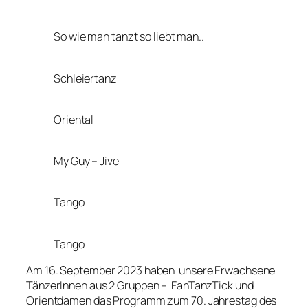
So wie man tanzt so liebt man..
Schleiertanz
Oriental
My Guy – Jive
Tango
Tango
Am 16. September 2023 haben unsere Erwachsene
TänzerInnen aus 2 Gruppen – FanTanzTick und
Orientdamen das Programm zum 70. Jahrestag des