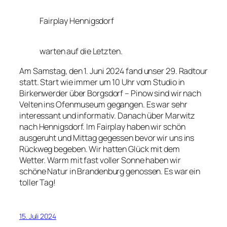
Fairplay Hennigsdorf
warten auf die Letzten.
Am Samstag, den 1. Juni 2024 fand unser 29. Radtour
statt. Start wie immer um 10 Uhr vom Studio in
Birkenwerder über Borgsdorf – Pinow sind wir nach
Velten ins Ofenmuseum gegangen. Es war sehr
interessant und informativ. Danach über Marwitz
nach Hennigsdorf. Im Fairplay haben wir schön
ausgeruht und Mittag gegessen bevor wir uns ins
Rückweg begeben. Wir hatten Glück mit dem
Wetter. Warm mit fast voller Sonne haben wir
schöne Natur in Brandenburg genossen. Es war ein
toller Tag!
15. Juli 2024