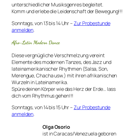
unterschiedlicher Musiksgenres begleitet.
Komm und erlebe die Leidenschaft der Bewegung!!!
Sonntags, von 13 bis 14 Uhr –
Zur Probestunde
anmelden
.
Afro-Latin Modern Dance
Diese vergnügliche Verschmelzung vereint
Elemente des modernen Tanzes, des Jazz und
lateinamerikanischer Rhythmen (Salsa, Son,
Merengue, Chacha usw.) mit ihren afrikanischen
Wurzeln in Lateinamerika.
Spüre deinen Körper wie das Herz der Erde… lass
dich vom Rhythmus gehen!!!
Sonntags, von 14 bis 15 Uhr –
Zur Probestunde
anmelden
.
Olga Osorio
ist in Caracas/Venezuela geboren