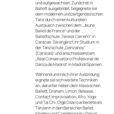
und aufgewachsen. Zunächst in
Ballett ausgebildet, begegnete sie
dem modernen und zeitgenössischen
Tanz durch einen kulturellen
Austausch zwischen dem „Jeune
Ballet de France“ und der
Ballettschule „Teresa Carreňo“ in
Caracas. Sie ergänzt ihr Studium in
der Tanzschule „Danzahoy“
(Caracas) und anschliessend am
„Real Conservatorio Profesional de
Danza de Madrid“ in Madrid/Spanien.
Während und nach ihrer Ausbildung
eignete sie sich weitere Techniken
an, darunter neben dem klassischen
Ballett, Graham, Limon, Release,
Contact Improvisation, Afro, Yoga
und Tai Chi. Olga Osario arbeitete als
Tänzerin in den Bereichen Ballet,
Modern und Contemporary Dance,