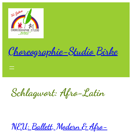
Zum
Inhalt
springen
Choreographie-Studio Birke
Schlagwort:
Afro-Latin
NEU: Ballett, Modern & Afro-