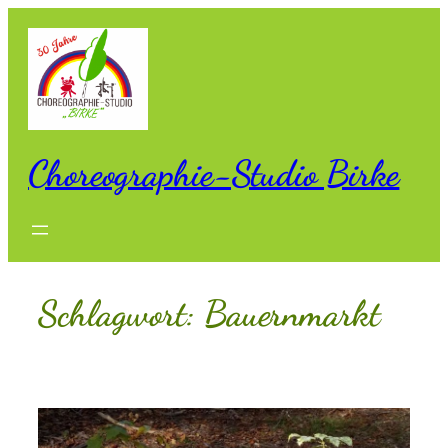
Zum
Inhalt
springen
Choreographie-Studio Birke
Schlagwort:
Bauernmarkt