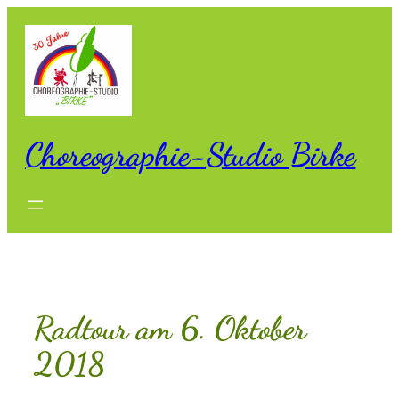
Zum
Inhalt
springen
Choreographie-Studio Birke
Radtour am 6. Oktober
2018