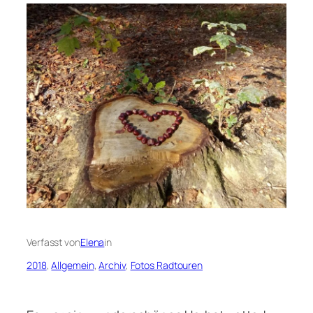
Verfasst von
Elena
in
2018
, 
Allgemein
, 
Archiv
, 
Fotos Radtouren