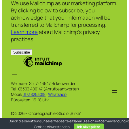
We use Mailchimp as our marketing platform.
By clicking below to subscribe, you
acknowledge that your information will be
transferred to Mailchimp for processing.
Learn more
about Mailchimp’s privacy
practices.
Weimarer Str. 7 · 16547 Birkenwerder
Tel: 03303 400147 (Anrufbeantworter)
Mobil:
01738253018
·
Whatsapp
Bürozeiten: 16-18 Uhr
©
2026 – Choreographie-Studio „Birke“
Durch die Benutzung unserer Webseite erklären Sie sich mit der Verwendung v
Cookies einverstanden.
Ich akzeptiere