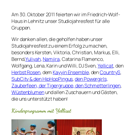
Am 30. Oktober 2011 feierten wir im Friedrich-Wolf-
Haus in Lehnitz unser Studiojahresfest für alle
Gruppen.
Wir danken allen, die geholfen haben unser
Studiojahresfest zu einem Erfolg zu machen,
besonders Kersten, Viktoria, Christian, Markus, Elli,
Bernd,
Yuliyah
,
Namjira
, Catarina Flamenco,
Wolfgang, Lena, Karin und Willi, DJ Sven,
Yellicat
, den
Herbst Rosen
, dem
Kayyin Ensemble
, den
CountryS
,
SubCity & den HipHopPingus
,
den Powergirls,
Zauberfeen, der Tigergruppe, den Schmetterlingen
,
Wüstenblumen
und allen Zuschauern und Gästen,
die uns unterstützt haben!
Kinderprogramm mit Yellicat