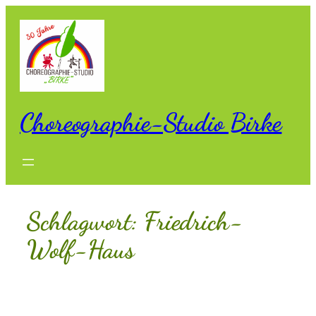
Zum
Inhalt
springen
Choreographie-Studio Birke
Schlagwort:
Friedrich-
Wolf-Haus