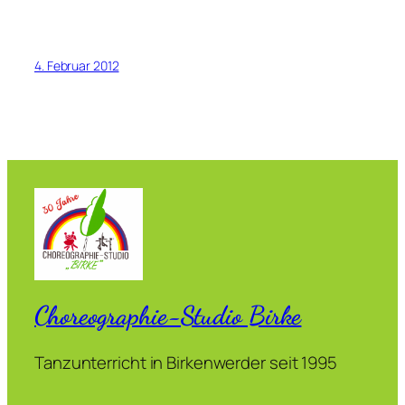
4. Februar 2012
Choreographie-Studio Birke
Tanzunterricht in Birkenwerder seit 1995