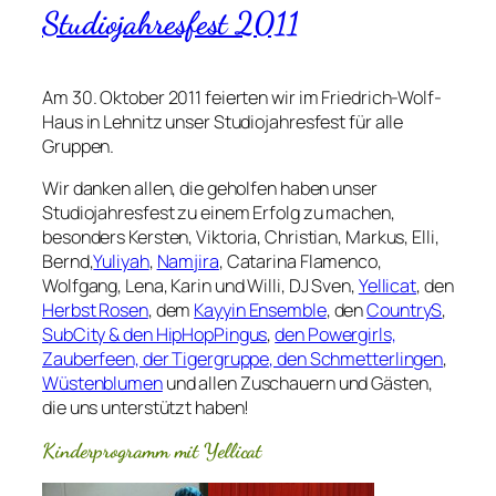
Studiojahresfest 2011
Am 30. Oktober 2011 feierten wir im Friedrich-Wolf-
Haus in Lehnitz unser Studiojahresfest für alle
Gruppen.
Wir danken allen, die geholfen haben unser
Studiojahresfest zu einem Erfolg zu machen,
besonders Kersten, Viktoria, Christian, Markus, Elli,
Bernd,
Yuliyah
,
Namjira
, Catarina Flamenco,
Wolfgang, Lena, Karin und Willi, DJ Sven,
Yellicat
, den
Herbst Rosen
, dem
Kayyin Ensemble
, den
CountryS
,
SubCity & den HipHopPingus
,
den Powergirls,
Zauberfeen, der Tigergruppe, den Schmetterlingen
,
Wüstenblumen
und allen Zuschauern und Gästen,
die uns unterstützt haben!
Kinderprogramm mit Yellicat