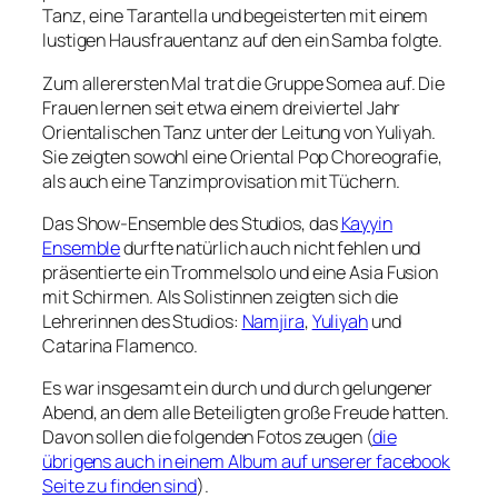
Tanz, eine
Tarantella
und begeisterten mit einem
lustigen
Hausfrauentanz
auf den ein
Samba
folgte.
Zum allerersten Mal trat die Gruppe
Somea
auf. Die
Frauen lernen seit etwa einem dreiviertel Jahr
Orientalischen Tanz unter der Leitung von Yuliyah.
Sie zeigten sowohl eine Oriental Pop Choreografie,
als auch eine Tanzimprovisation mit Tüchern.
Das Show-Ensemble des Studios, das
Kayyin
Ensemble
durfte natürlich auch nicht fehlen und
präsentierte ein Trommelsolo und eine Asia Fusion
mit Schirmen. Als Solistinnen zeigten sich die
Lehrerinnen des Studios:
Namjira
,
Yuliyah
und
Catarina Flamenco.
Es war insgesamt ein durch und durch gelungener
Abend, an dem alle Beteiligten große Freude hatten.
Davon sollen die folgenden Fotos zeugen (
die
übrigens auch in einem Album auf unserer facebook
Seite zu finden sind
).