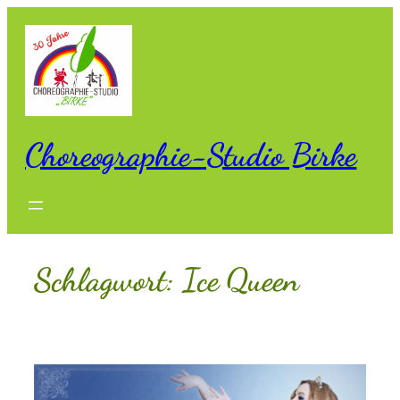
Zum
Inhalt
springen
Choreographie-Studio Birke
Schlagwort:
Ice Queen