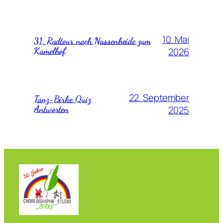
10. Mai
31. Radtour nach Nassenheide zum
Kamelhof
2026
22. September
Tanz-Birke Quiz
Antworten
2025