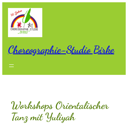
Zum
Inhalt
springen
Choreographie-Studio Birke
Workshops Orientalischer
Tanz mit Yuliyah