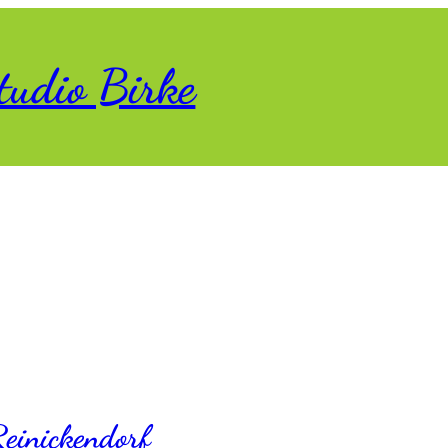
tudio Birke
einickendorf