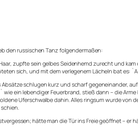
eb den russischen Tanz folgendermaßen:
Haar, zupfte sein gelbes Seidenhemd zurecht und kam d
teten sich, und mit dem verlegenem Lächeln bat es: `Ab
 Absätze schlugen kurz und scharf gegeneinander, auf d
 wie ein lebendiger Feuerbrand, stieß dann – die Arme be
 goldene Uferschwalbe dahin. Alles ringsum wurde von de
 schien.
tvergessen; hätte man die Tür ins Freie geöffnet – er h