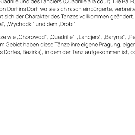
uadrille und des Lanciers (Quadrille à la cour). Die Bal
n Dorf ins Dorf, wo sie sich rasch einbürgerte, verbrei
 hat sich der Charakter des Tanzes vollkommen geändert
“, „Wychodki“ und dem „Drobi“.
wie „Chorowod“, „Quadrille“, „Lancjers“, „Barynja“, „Per
dem Gebiet haben diese Tänze ihre eigene Prägung, eig
orfes, Bezirks), in dem der Tanz aufgekommen ist, od