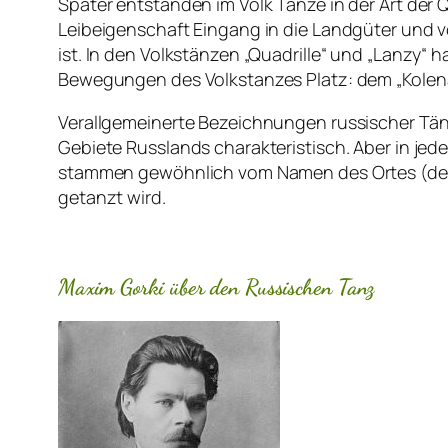
Später entstanden im Volk Tänze in der Art der Q
Leibeigenschaft Eingang in die Landgüter und vo
ist. In den Volkstänzen „Quadrille“ und „Lanzy“
Bewegungen des Volkstanzes Platz: dem „Kolena
Verallgemeinerte Bezeichnungen russischer Tänze 
Gebiete Russlands charakteristisch. Aber in je
stammen gewöhnlich vom Namen des Ortes (des D
getanzt wird.
Maxim Gorki über den Russischen Tanz