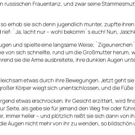
n russischen Frauentanz, und zwar seine Stammesmutte
 so erhob sie sich denn jugendlich munter, zupfte ihren
ef: `Ja, lacht nur – wohl bekomm`s euch! Nun, Jaschka,
 Augen und spielte eine langsame Weise; `Zigeunerchen`
ine von sich schnellte, rund um die Großmutter herum,
 während sie die Arme ausbreitete, ihre dunklen Augen 
gleichsam etwas durch ihre Bewegungen. Jetzt geht sie 
großer Körper wiegt sich unentschlossen, und die Füße
r irgend etwas erschrocken. Ihr Gesicht erzittert, wird 
r Seite, als gebe sie für jemand den Weg frei oder führ
er, immer heller – und plötzlich reißt sie sich dann von i
e Augen nicht mehr von ihr zu wenden, so bildschön un