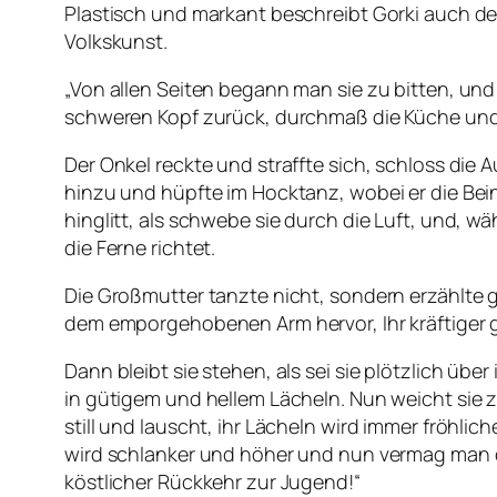
Plastisch und markant beschreibt Gorki auch de
Volkskunst.
„Von allen Seiten begann man sie zu bitten, und
schweren Kopf zurück, durchmaß die Küche und ri
Der Onkel reckte und straffte sich, schloss die
hinzu und hüpfte im Hocktanz, wobei er die Be
hinglitt, als schwebe sie durch die Luft, und,
die Ferne richtet.
Die Großmutter tanzte nicht, sondern erzählte 
dem emporgehobenen Arm hervor, Ihr kräftiger 
Dann bleibt sie stehen, als sei sie plötzlich übe
in gütigem und hellem Lächeln. Nun weicht sie zu
still und lauscht, ihr Lächeln wird immer fröhlich
wird schlanker und höher und nun vermag man di
köstlicher Rückkehr zur Jugend!“