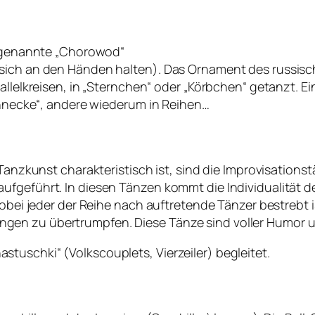
so genannte „Chorowod“
sich an den Händen halten). Das Ornament des russisch
allelkreisen, in „Sternchen“ oder „Körbchen“ getanzt. E
Schnecke“, andere wiederum in Reihen…
 Tanzkunst charakteristisch ist, sind die Improvisation
aufgeführt. In diesen Tänzen kommt die Individualität
 wobei jeder der Reihe nach auftretende Tänzer bestrebt
gen zu übertrumpfen. Diese Tänze sind voller Humor 
tuschki“ (Volkscouplets, Vierzeiler) begleitet.