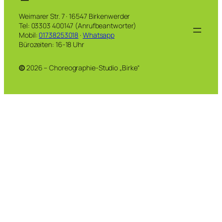
Weimarer Str. 7 · 16547 Birkenwerder
Tel: 03303 400147 (Anrufbeantworter)
Mobil:
01738253018
·
Whatsapp
Bürozeiten: 16-18 Uhr
©
2026 – Choreographie-Studio „Birke“