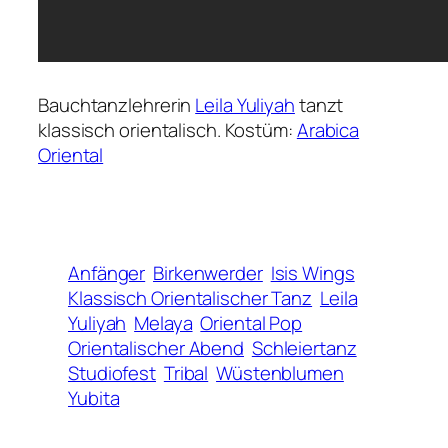
Bauchtanzlehrerin
Leila Yuliyah
tanzt
klassisch orientalisch. Kostüm:
Arabica
Oriental
Anfänger
Birkenwerder
Isis Wings
Klassisch Orientalischer Tanz
Leila
Yuliyah
Melaya
Oriental Pop
Orientalischer Abend
Schleiertanz
Studiofest
Tribal
Wüstenblumen
Yubita