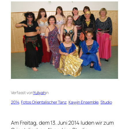
Verfasst von
Yuliyah
in
2014
, 
Fotos Orientalischer Tanz
, 
Kayyin Ensemble
, 
Studio
Am Freitag, dem 13. Juni 2014 luden wir zum