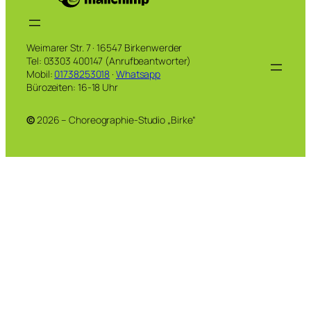
Weimarer Str. 7 · 16547 Birkenwerder
Tel: 03303 400147 (Anrufbeantworter)
Mobil:
01738253018
·
Whatsapp
Bürozeiten: 16-18 Uhr
©
2026 – Choreographie-Studio „Birke“