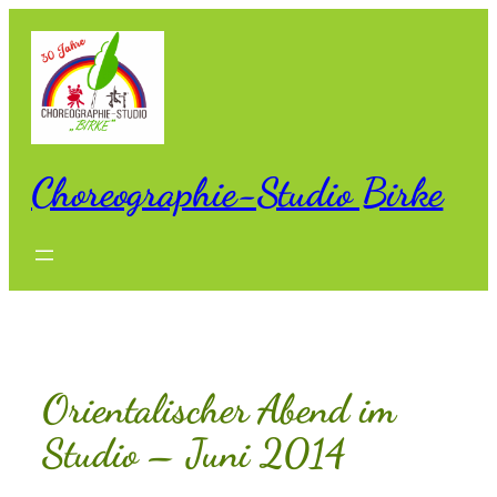
Zum
Inhalt
springen
Choreographie-Studio Birke
Orientalischer Abend im
Studio – Juni 2014