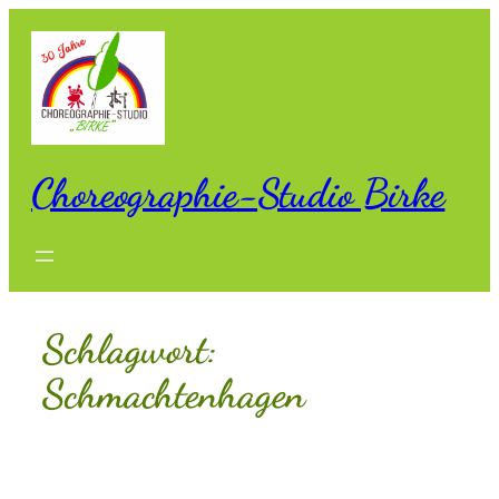
Zum
Inhalt
springen
Choreographie-Studio Birke
Schlagwort:
Schmachtenhagen