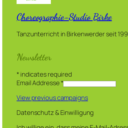
Choreographie-Studio Birke
Tanzunterricht in Birkenwerder seit 19
Newsletter
*
indicates required
Email Addresse
*
View previous campaigns
Datenschutz & Einwilligung
Ich willige ein, dass meine E-Mail-Adre