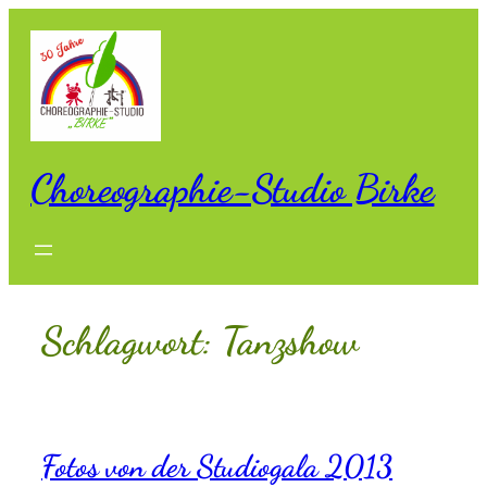
Zum
Inhalt
springen
Choreographie-Studio Birke
Schlagwort:
Tanzshow
Fotos von der Studiogala 2013