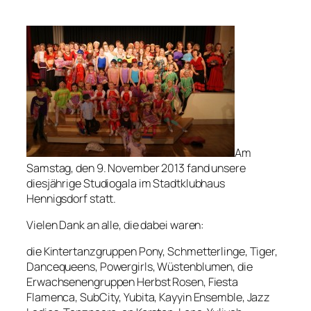
Am
Samstag, den 9. November 2013 fand unsere
diesjährige Studiogala im Stadtklubhaus
Hennigsdorf statt.
Vielen Dank an alle, die dabei waren:
die Kintertanzgruppen Pony, Schmetterlinge, Tiger,
Dancequeens, Powergirls, Wüstenblumen, die
Erwachsenengruppen Herbst Rosen, Fiesta
Flamenca, SubCity, Yubita, Kayyin Ensemble, Jazz