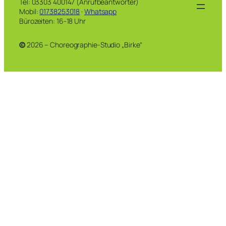
Tel: 03303 400147 (Anrufbeantworter)
Mobil:
01738253018
·
Whatsapp
Bürozeiten: 16-18 Uhr
©
2026 – Choreographie-Studio „Birke“