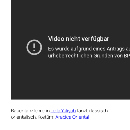
Bauchtanzlehrerin
Leila Yuliyah
tanzt klassisch
orientalisch. Kostüm:
Arabica Oriental